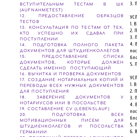
3. 
ВСТУПИТЕЛЬНЫМ ТЕСТАМ В ШК
(AUFNAHMETEST)
12. ПРЕДОСТАВЛЕНИЕ ОБРАЗЦОВ
УС
ТЕСТОВ
1. 
13. КОНСУЛЬТАЦИЯ ПО ТЕСТАМ ОТ ТЕХ,
2. 
КТО УСПЕШНО ИХ СДАВАЛ ПРИ
3. 
ПОСТУПЛЕНИИ
4. 
14. ПОДГОТОВКА ПОЛНОГО ПАКЕТА
по
ДОКУМЕНТОВ ДЛЯ ШТУДИЕНКОЛЛЕГОВ
15. ПРЕДОСТАВЛЕНИЕ СПИСКА
бло
ДОКУМЕНТОВ, КОТОРЫЕ ДОЛЖЕН
5. 
СДЕЛАТЬ ИМЕННО ПОСТУПАЮЩИЙ
16. ВЫЧИТКА И ПРОВЕРКА ДОКУМЕНТОВ
УС
17. СОЗДАНИЕ НОТАРИАЛЬНЫХ КОПИЙ И
1. 
ПЕРЕВОДЫ ВСЕХ НУЖНЫХ ДОКУМЕНТОВ
2. 
ДЛЯ ПОСТУПЛЕНИЯ
18. ЗАВЕРЕНИЕ ДОКУМЕНТОВ У
3. 
НОТАРИУСОВ ИЛИ В ПОСОЛЬСТВЕ
4. 
19. СОСТАВЛЕНИЕ CV (LEBENSLAUF)
пос
20. ПОДГОТОВКА ВСЕХ
бло
МОТИВАЦИОННЫХ ПИСЕМ ДЛЯ
5. 
ШТУДИЕНКОЛЛЕГОВ И ПОСОЛЬСТВА
6. 
ГЕРМАНИИ