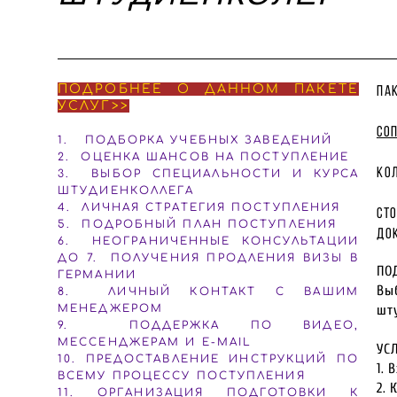
ПОДРОБНЕЕ О ДАННОМ ПАКЕТЕ
па
УСЛУГ>>
со
1. ПОДБОРКА УЧЕБНЫХ ЗАВЕДЕНИЙ
2. ОЦЕНКА ШАНСОВ НА ПОСТУПЛЕНИЕ
ко
3. ВЫБОР СПЕЦИАЛЬНОСТИ И КУРСА
ШТУДИЕНКОЛЛЕГА
4. ЛИЧНАЯ СТРАТЕГИЯ ПОСТУПЛЕНИЯ
ст
5. ПОДРОБНЫЙ ПЛАН ПОСТУПЛЕНИЯ
до
6. НЕОГРАНИЧЕННЫЕ КОНСУЛЬТАЦИИ
ДО 7. ПОЛУЧЕНИЯ ПРОДЛЕНИЯ ВИЗЫ В
ПО
ГЕРМАНИИ
Вы
8. ЛИЧНЫЙ КОНТАКТ С ВАШИМ
МЕНЕДЖЕРОМ
шт
9. ПОДДЕРЖКА ПО ВИДЕО,
МЕССЕНДЖЕРАМ И E-MAIL
УС
10. ПРЕДОСТАВЛЕНИЕ ИНСТРУКЦИЙ ПО
1. 
ВСЕМУ ПРОЦЕССУ ПОСТУПЛЕНИЯ
2. 
11. ОРГАНИЗАЦИЯ ПОДГОТОВКИ К